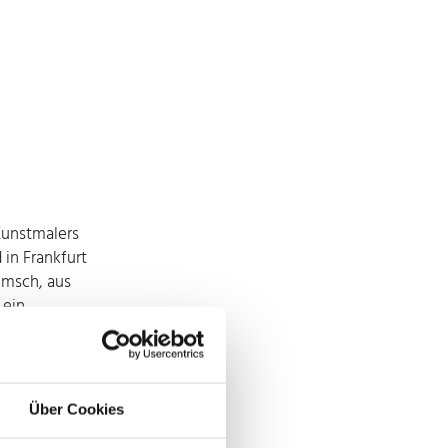
 Kunstmalers
in Frankfurt
imsch, aus
 ein
im Alter von
ademische
lasse von
Über Cookies
er nennt er