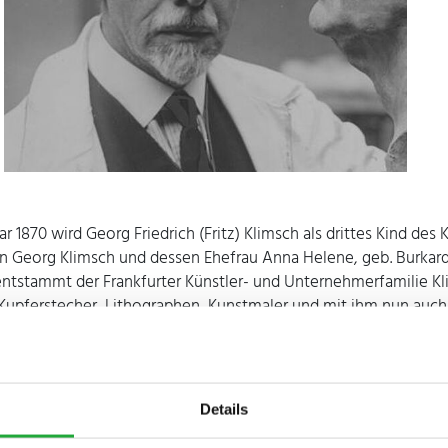
r 1870 wird Georg Friedrich (Fritz) Klimsch als drittes Kind des
 Georg Klimsch und dessen Ehefrau Anna Helene, geb. Burkard 
entstammt der Frankfurter Künstler- und Unternehmerfamilie Kl
2 Kupferstecher, Lithographen, Kunstmaler und mit ihm nun auch
rvorgingen.
uch des Realgymnasiums zieht es ihn bereits im Herbst 1886 
en von Frankfurt nach Berlin zum Studium an die Königliche Ak
ür bildende Künste. Dort studiert er zunächst in der Modellierk
Details
 und danach bei Fritz Schaper. Als seine eigentlichen Lehrmeist