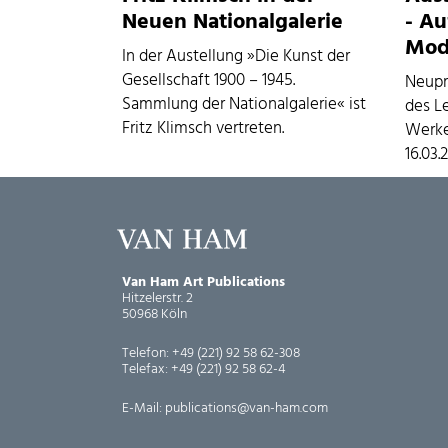
Neuen Nationalgalerie
- Au
Mod
In der Austellung »Die Kunst der
Gesellschaft 1900 – 1945.
Neupr
Sammlung der Nationalgalerie« ist
des L
Fritz Klimsch vertreten.
Werke
16.03.
Van Ham Art Publications
Hitzelerstr. 2
50968 Köln
Telefon:
+49 (221) 92 58 62-308
Telefax:
+49 (221) 92 58 62-4
E-Mail:
publications@van-ham.com